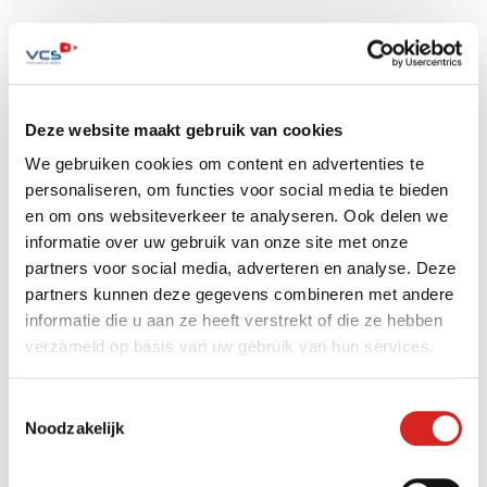
De mooiste meldkamers
Bij het NOC zijn we
op zoek naar ICT’ers
die houden
van dynamiek. Elke dag is anders. We denken in
Deze website maakt gebruik van cookies
oplossingen, op kantoor én bij de klant. Je hebt direct
We gebruiken cookies om content en advertenties te
contact met belangrijke klanten: we werken in de
personaliseren, om functies voor social media te bieden
mooiste meldkamers van Nederland voor
en om ons websiteverkeer te analyseren. Ook delen we
CameraToezicht
. En je doet bijvoorbeeld ook
informatie over uw gebruik van onze site met onze
ondersteunend werk met een monteur. Spreekt dit je
partners voor social media, adverteren en analyse. Deze
partners kunnen deze gegevens combineren met andere
aan – en ben je niet bang om vuile handen te krijgen?
informatie die u aan ze heeft verstrekt of die ze hebben
Solliciteer bij VCS!
verzameld op basis van uw gebruik van hun services.
collega
IT-engineer
vacature
Toestemmingsselectie
Noodzakelijk
werken bij VCS