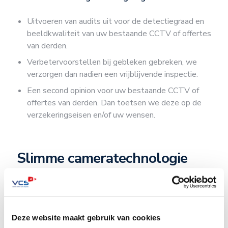
Uitvoeren van audits uit voor de detectiegraad en
beeldkwaliteit van uw bestaande CCTV of offertes
van derden.
Verbetervoorstellen bij gebleken gebreken, we
verzorgen dan nadien een vrijblijvende inspectie.
Een second opinion voor uw bestaande CCTV of
offertes van derden. Dan toetsen we deze op de
verzekeringseisen en/of uw wensen.
Slimme cameratechnologie
Voor de camerabeveiliging realiseert VCS een
combinatie van thermische en bestuurbare camera’s,
voorzien van krachtige AI-detectiefunctionaliteiten.
Deze website maakt gebruik van cookies
Observanten krijgen vanuit de juiste kijkhoeken een