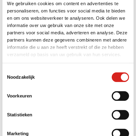
volledig overzicht van het terrein. Oók in het donker of
We gebruiken cookies om content en advertenties te
bij (dichte) mist.
personaliseren, om functies voor social media te bieden
en om ons websiteverkeer te analyseren. Ook delen we
Tijdelijke camera
informatie over uw gebruik van onze site met onze
partners voor social media, adverteren en analyse. Deze
bijplaatsen
partners kunnen deze gegevens combineren met andere
informatie die u aan ze heeft verstrekt of die ze hebben
verzameld op basis van uw gebruik van hun services.
Daarnaast kan VCS binnen vierentwintig uur een
tijdelijke sensor (bij)plaatsen met mobiele
Toestemmingsselectie
internetverbinding. Oók tijdens de
Noodzakelijk
bouwwerkzaamheden. Dit is uiterst effectief om tijdig
acute dreigingen in beeld te brengen, zoals diefstal of
vernieling.
Voorkeuren
Statistieken
Marketing