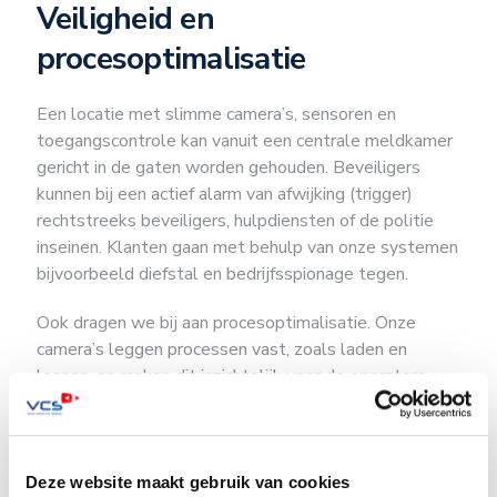
Veiligheid en
procesoptimalisatie
Een locatie met slimme camera’s, sensoren en
toegangscontrole kan vanuit een centrale meldkamer
gericht in de gaten worden gehouden. Beveiligers
kunnen bij een actief alarm van afwijking (trigger)
rechtstreeks beveiligers, hulpdiensten of de politie
inseinen. Klanten gaan met behulp van onze systemen
bijvoorbeeld diefstal en bedrijfsspionage tegen.
Ook dragen we bij aan procesoptimalisatie. Onze
camera’s leggen processen vast, zoals laden en
lossen, en maken dit inzichtelijk voor de operators.
Het resultaat: grip op veiligheid en een efficiënter
proces. Zo biedt innovatieve technologie u een
praktische oplossing, in deze tijd van
personeelstekorten.
Deze website maakt gebruik van cookies