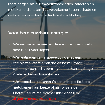
reactieorganisatie, infrawerkzaamheden, camera’s en
meldkamerdiensten, tot verzekering tegen schade en
diefstal en eventuele schadelastafwikkeling.
Voor hernieuwbare energie:
We verzorgen advies en denken ook graag met u
mee in het voortraject.
We realiseren camerabeveiliging met een
combinatie van thermische en bestuurbare
camera’s (‘pan-tilt-zoom’), voorzien van krachtige
AI-detectiefunctionaliteiten.
We koppelen de camera’s aan een (particuliere)
meldkamer naar keuze óf aan onze eigen
EnergySecure meldkamer (hier vindt u de
algemene voorwaarden
).