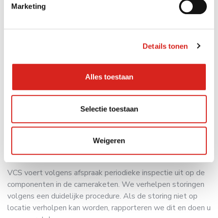
Per situatie passen we de juiste technieken toe. Zoals
Marketing
warmtebeeldcamera’s. De
AI-algoritmes
zijn getraind om
mensen te herkennen. Maar we zetten de slimme
thermografische camera’s ook in om energieopslag- en
Details tonen
batterijsystemen te monitoren op temperatuur.
Alles toestaan
Selectie toestaan
Preventief en correctief
Weigeren
onderhoud
VCS voert volgens afspraak periodieke inspectie uit op de
componenten in de cameraketen. We verhelpen storingen
volgens een duidelijke procedure. Als de storing niet op
locatie verholpen kan worden, rapporteren we dit en doen u