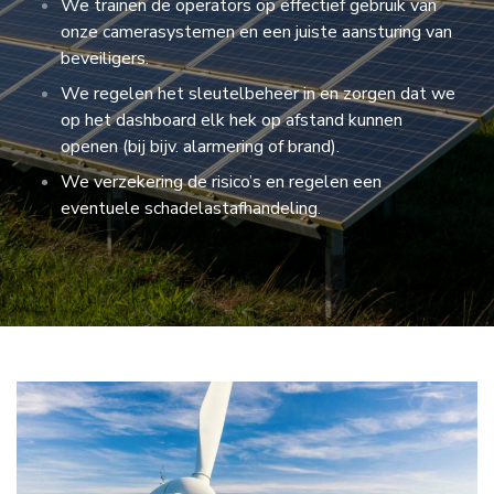
We trainen de operators op effectief gebruik van
onze camerasystemen en een juiste aansturing van
beveiligers.
We regelen het sleutelbeheer in en zorgen dat we
op het dashboard elk hek op afstand kunnen
openen (bij bijv. alarmering of brand).
We verzekering de risico’s en regelen een
eventuele schadelastafhandeling.