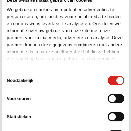
Deze website maakt gebruik van cookies
We gebruiken cookies om content en advertenties te
personaliseren, om functies voor social media te bieden
en om ons websiteverkeer te analyseren. Ook delen we
informatie over uw gebruik van onze site met onze
partners voor social media, adverteren en analyse. Deze
partners kunnen deze gegevens combineren met andere
informatie die u aan ze heeft verstrekt of die ze hebben
Krachtige beveiliging
verzameld op basis van uw gebruik van hun services.
Met EnergySecure realiseert VCS een sterk
Toestemmingsselectie
beveiligingsconcept van uw systemen voor hernieuwbare
Noodzakelijk
energie, met de juiste materiaalkeuze en projectering – en
oog voor betaalbaarheid. Denk aan
camerabeveiliging
,
Voorkeuren
radarsystemen, hekwerkdetectie en grondsensoren.
De juiste technieken
Statistieken