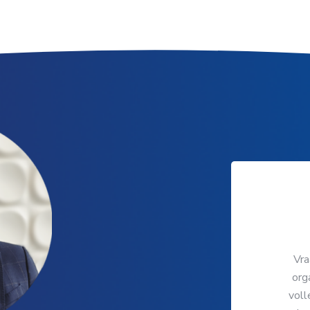
Vra
org
voll