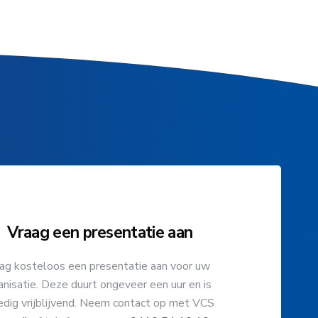
Vraag een presentatie aan
ag kosteloos een presentatie aan voor uw
anisatie. Deze duurt ongeveer een uur en is
edig vrijblijvend. Neem contact op met VCS