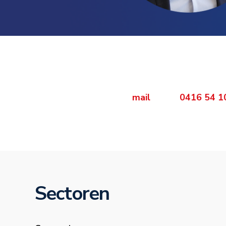
Neem direct cont
Bent u benieuwd wat VCS kan be
organisatie? Neem contact op met Ma
mail
of bel
0416 54 1
Sectoren