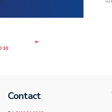
via
act op
tekenen voor uw
rvin Fonteijn via
e-
0 10
.
Contact