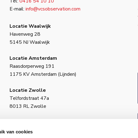
Tel:
0416 54 10 10
E-mail:
info@vcsobservation.com
Locatie Waalwijk
Havenweg 28
5145 NJ Waalwijk
Locatie Amsterdam
Raasdorperweg 191
1175 KV Amsterdam (Lijnden)
Locatie Zwolle
Telfordstraat 47a
8013 RL Zwolle
BIC: INGBNL2A
KvK-nummer: 18130973
ik van cookies