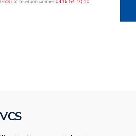
e-mail
of telefoonnummer
0416 54 10 10
.
VCS