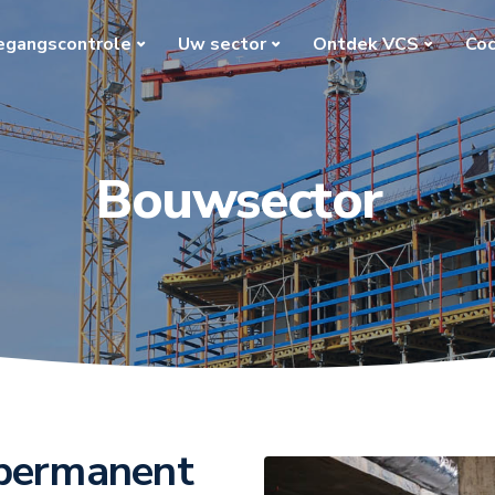
egangscontrole
Uw sector
Ontdek VCS
Coc
Bouwsector
t, permanent