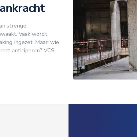
mankracht
an strenge
ewaakt. Vaak wordt
king ingezet. Maar: wie
irect anticiperen? VCS