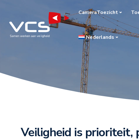
CameraToezicht
To
Nederlands
Veiligheid is prioritei