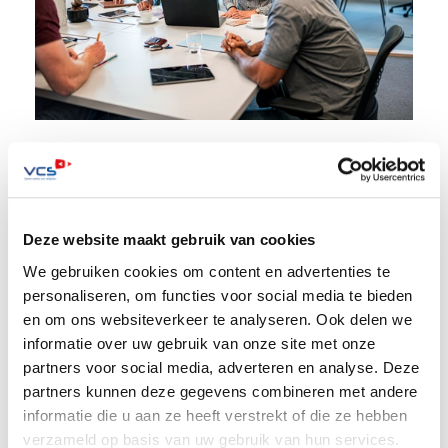
Deze website maakt gebruik van cookies
We gebruiken cookies om content en advertenties te
Duurzaam (samen)werken
personaliseren, om functies voor social media te bieden
en om ons websiteverkeer te analyseren. Ook delen we
Duurzaamheid is voor ons een integraal onderdeel van
informatie over uw gebruik van onze site met onze
onze strategie. We werken aan circulariteit, we
partners voor social media, adverteren en analyse. Deze
verminderen onze CO2-uitstoot en ons
partners kunnen deze gegevens combineren met andere
energieverbruik. Wij brengen duurzaamheid en social
informatie die u aan ze heeft verstrekt of die ze hebben
responsibility onder de aandacht van collega’s,
verzameld op basis van uw gebruik van hun services.