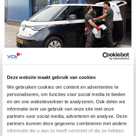
Deze website maakt gebruik van cookies
Duurzaamheid
We gebruiken cookies om content en advertenties te
personaliseren, om functies voor social media te bieden
en om ons websiteverkeer te analyseren. Ook delen we
Duurzaamheid is voor ons een integraal onderdeel van onze
informatie over uw gebruik van onze site met onze
strategie. We werken aan circulariteit, we verminderen
partners voor social media, adverteren en analyse. Deze
onze CO2-uitstoot en ons energieverbruik. Wij brengen
partners kunnen deze gegevens combineren met andere
duurzaamheid en social responsibility onder de aandacht
informatie die u aan ze heeft verstrekt of die ze hebben
van collega’s, leveranciers en klanten.