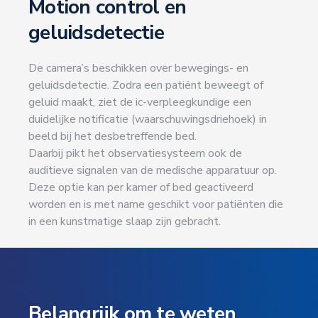
Motion control en
geluidsdetectie
De camera’s beschikken over bewegings- en
geluidsdetectie. Zodra een patiënt beweegt of
geluid maakt, ziet de ic-verpleegkundige een
duidelijke notificatie (waarschuwingsdriehoek) in
beeld bij het desbetreffende bed.
Daarbij pikt het observatiesysteem ook de
auditieve signalen van de medische apparatuur op.
Deze optie kan per kamer of bed geactiveerd
worden en is met name geschikt voor patiënten die
in een kunstmatige slaap zijn gebracht.
Belangrijk om te weten