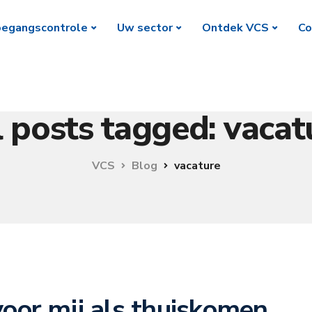
egangscontrole
Uw sector
Ontdek VCS
Co
l posts tagged: vacat
VCS
Blog
vacature
voor mij als thuiskomen