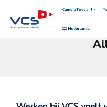
CameraToezicht
To
Nederlands
Al
Werken bij VCS voelt 