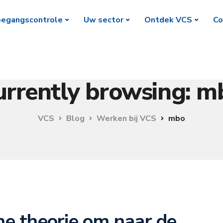
egangscontrole
Uw sector
Ontdek VCS
Co
urrently browsing: m
VCS
Blog
Werken bij VCS
mbo
he theorie om naar de