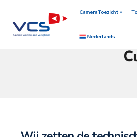
CameraToezicht
To
Nederlands
C
Wij zetten de technisc