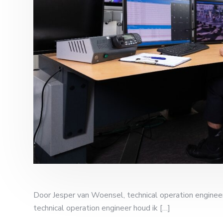
Door Jesper van Woensel, technical operation enginee
technical operation engineer houd ik […]