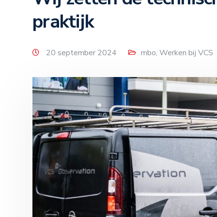
praktijk
20 september 2024
mbo
,
Werken bij VCS