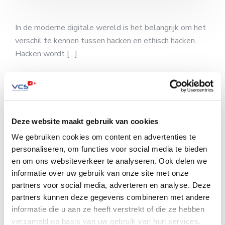
In de moderne digitale wereld is het belangrijk om het
verschil te kennen tussen hacken en ethisch hacken.
Hacken wordt […]
Lees meer
Deze website maakt gebruik van cookies
Social engineering:
We gebruiken cookies om content en advertenties te
manipulatie van
personaliseren, om functies voor social media te bieden
en om ons websiteverkeer te analyseren. Ook delen we
menselijke emoties
informatie over uw gebruik van onze site met onze
partners voor social media, adverteren en analyse. Deze
partners kunnen deze gegevens combineren met andere
20 november 2025
informatie die u aan ze heeft verstrekt of die ze hebben
Private ruimte
,
Publieke ruimte
,
Zorg
verzameld op basis van uw gebruik van hun services.