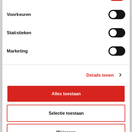
Voorkeuren
Statistieken
Marketing
Details tonen
16 december 2025
Zorg
Alles toestaan
Veilige observatie en
communicatie op de NICU
Selectie toestaan
Lees meer