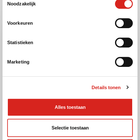
Noodzakelijk
Voorkeuren
Statistieken
Marketing
Details tonen
7 oktober 2025
Publieke ruimte
Alles toestaan
Slim cameratoezicht in de
Selectie toestaan
publieke ruimte