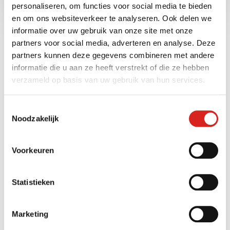
personaliseren, om functies voor social media te bieden
Voordelen
en om ons websiteverkeer te analyseren. Ook delen we
informatie over uw gebruik van onze site met onze
Deze procesinrichting zorgt voor constante
partners voor social media, adverteren en analyse. Deze
productkwaliteit en product efficiency. Ook verlicht het
partners kunnen deze gegevens combineren met andere
de gevolgen van personeelstekorten in de
informatie die u aan ze heeft verstrekt of die ze hebben
maakindustrie
. Door de procesoptimalisatie zijn er
verzameld op basis van uw gebruik van hun services.
minder procesoperators en productiemedewerkers
nodig. Een bijkomend voordeel is dat er minder kans is
Toestemmingsselectie
op menselijke fouten. Veiligheid en efficiency staat
Noodzakelijk
voorop. In andere woorden, de fabrikant kan met minder
mensen meer kwaliteit bieden.
Voorkeuren
Kom in contact
Statistieken
Bent u benieuwd wat VCS kan betekenen voor uw
organisatie? Neem contact met ons op via
e-mail
of
Marketing
telefoonnummer
0416 54 10 10
. Of lees meer over