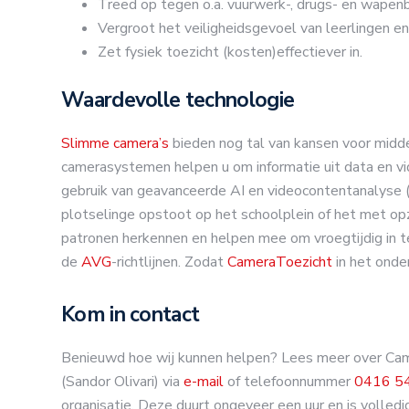
Treed op tegen o.a. vuurwerk-, drugs- en wapenb
Vergroot het veiligheidsgevoel van leerlingen en
Zet fysiek toezicht (kosten)effectiever in.
Waardevolle technologie
Slimme camera’s
bieden nog tal van kansen voor middel
camerasystemen helpen u om informatie uit data en 
gebruik van geavanceerde AI en videocontentanalyse 
plotselinge opstoot op het schoolplein of het met op
patronen herkennen en helpen mee om vroegtijdig in te
de
AVG
-richtlijnen. Zodat
CameraToezicht
in het onde
Kom in contact
Benieuwd hoe wij kunnen helpen? Lees meer over Cam
(Sandor Olivari) via
e-mail
of telefoonnummer
0416 5
organisatie. Deze duurt ongeveer een uur en is volledig 