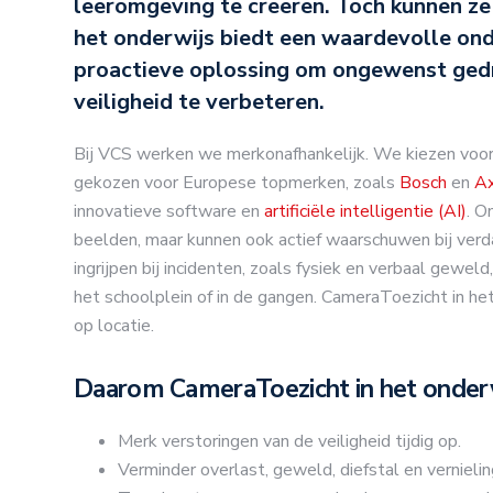
leeromgeving te creëren. Toch kunnen ze n
het onderwijs biedt een waardevolle onde
proactieve oplossing om ongewenst gedra
veiligheid te verbeteren.
Bij VCS werken we merkonafhankelijk. We kiezen voor 
gekozen voor Europese topmerken, zoals
Bosch
en
Ax
innovatieve software en
artificiële intelligentie (AI)
. O
beelden, maar kunnen ook actief waarschuwen bij verda
ingrijpen bij incidenten, zoals fysiek en verbaal gewe
het schoolplein of in de gangen. CameraToezicht in het
op locatie.
Daarom CameraToezicht in het onder
Merk verstoringen van de veiligheid tijdig op.
Verminder overlast, geweld, diefstal en vernielin