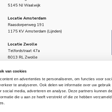
5145 NJ Waalwijk
Locatie Amsterdam
Raasdorperweg 191
1175 KV Amsterdam (Lijnden)
Locatie Zwolle
Telfordstraat 47a
8013 RL Zwolle
BIC: INGBNL2A
ik van cookies
KvK-nummer: 18130973
ontent en advertenties te personaliseren, om functies voor soci
ING–IBAN: NL34 INGB 0650 4985 77
erkeer te analyseren. Ook delen we informatie over uw gebruik
or social media, adverteren en analyse. Deze partners kunnen 
ormatie die u aan ze heeft verstrekt of die ze hebben verzameld
es.