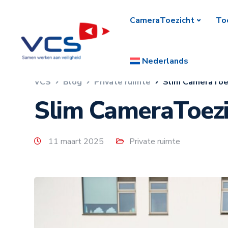
CameraToezicht
To
Nederlands
VCS
Blog
Private ruimte
Slim CameraToez
Slim CameraToezic
11 maart 2025
Private ruimte