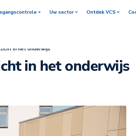
egangscontrole
Uw sector
Ontdek VCS
Coc
icht in het onderwijs
ht in het onderwijs