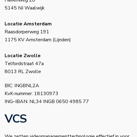
Havenweg 28
5145 NJ Waalwijk
Locatie Amsterdam
Raasdorperweg 191
1175 KV Amsterdam (Lijnden)
Locatie Zwolle
Telfordstraat 47a
8013 RL Zwolle
BIC: INGBNL2A
KvK-nummer: 18130973
ING–IBAN: NL34 INGB 0650 4985 77
VCS
We zetten videomanagementtechnologie effectief in voor