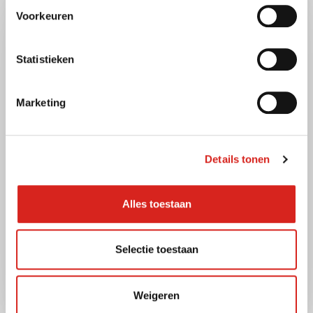
Voorkeuren
Statistieken
Marketing
Details tonen
Last updated on 28 oktober 2025
Co-creatie
,
Private ruimte
,
Publieke ruimte
Alles toestaan
Cocreatie in een proof of
concept
Selectie toestaan
Lees meer
Weigeren