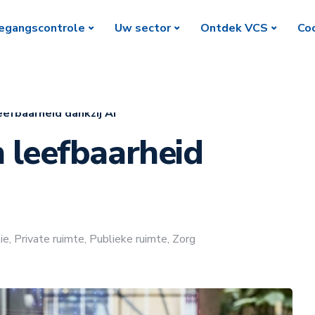
egangscontrole
Uw sector
Ontdek VCS
Coc
eefbaarheid dankzij AI
n leefbaarheid
ie
,
Private ruimte
,
Publieke ruimte
,
Zorg