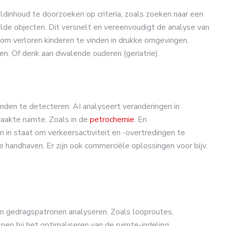
dinhoud te doorzoeken op criteria, zoals zoeken naar een
de objecten. Dit versnelt en vereenvoudigt de analyse van
om verloren kinderen te vinden in drukke omgevingen,
en. Of denk aan dwalende ouderen (geriatrie).
nden te detecteren. AI analyseert veranderingen in
aakte ruimte. Zoals in de
petrochemie
. En
n in staat om verkeersactiviteit en -overtredingen te
e handhaven. Er zijn ook commerciële oplossingen voor bijv.
en gedragspatronen analyseren. Zoals looproutes,
lpen bij het optimaliseren van de ruimte-indeling,