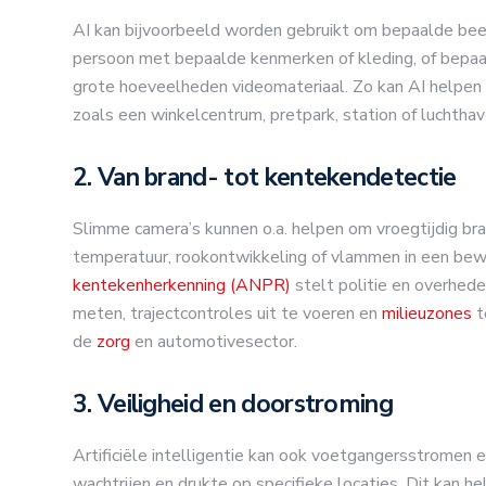
AI kan bijvoorbeeld worden gebruikt om bepaalde beel
persoon met bepaalde kenmerken of kleding, of bepaal
grote hoeveelheden videomateriaal. Zo kan AI helpen 
zoals een winkelcentrum, pretpark, station of luchthav
2. Van brand- tot kentekendetectie
Slimme camera’s kunnen o.a. helpen om vroegtijdig bra
temperatuur, rookontwikkeling of vlammen in een bew
kentekenherkenning (ANPR)
stelt politie en overhede
meten, trajectcontroles uit te voeren en
milieuzones
t
de
zorg
en automotivesector.
3. Veiligheid en doorstroming
Artificiële intelligentie kan ook voetgangersstromen 
wachtrijen en drukte op specifieke locaties. Dit kan he