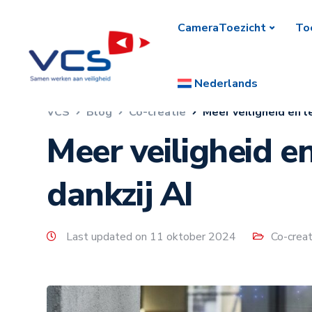
CameraToezicht
To
Nederlands
VCS
Blog
Co-creatie
Meer veiligheid en l
Meer veiligheid e
dankzij AI
Last updated on 11 oktober 2024
Co-creat