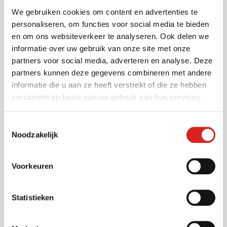
We gebruiken cookies om content en advertenties te
Sectoren
personaliseren, om functies voor social media te bieden
en om ons websiteverkeer te analyseren. Ook delen we
informatie over uw gebruik van onze site met onze
Gemeenten
partners voor social media, adverteren en analyse. Deze
Vervoersbedrijven
partners kunnen deze gegevens combineren met andere
Onderwijs
informatie die u aan ze heeft verstrekt of die ze hebben
Industrie
verzameld op basis van uw gebruik van hun services.
Warehousing
Musea
Toestemmingsselectie
Noodzakelijk
Bouwsector
Infra
Zorg
Voorkeuren
Luchthavens
Bedrijventerreinen
Statistieken
Industrie