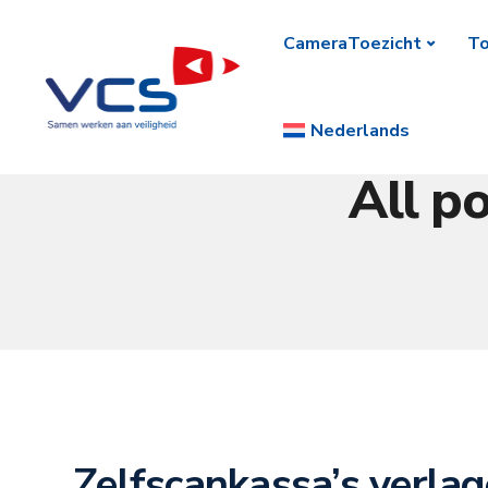
CameraToezicht
To
Nederlands
All p
Zelfscankassa’s verla