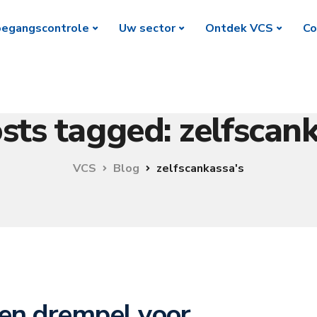
egangscontrole
Uw sector
Ontdek VCS
Co
osts tagged: zelfscank
VCS
Blog
zelfscankassa's
gen drempel voor