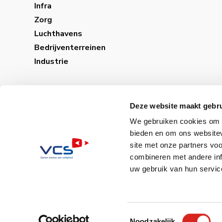
Infra
Zorg
Luchthavens
Bedrijventerreinen
Industrie
Deze website maakt gebru
We gebruiken cookies om c
bieden en om ons websitev
site met onze partners vo
combineren met andere inf
uw gebruik van hun servic
Sitemap│
Privacybele
Toestemmingsselectie
Noodzakelijk