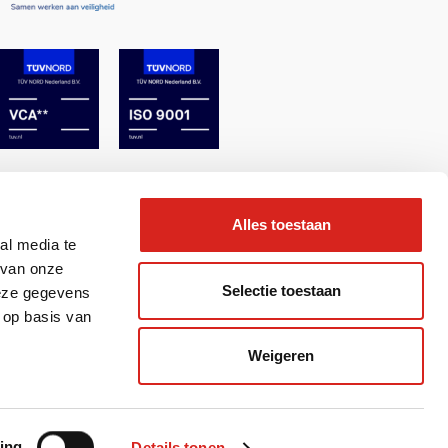
Alles toestaan
al media te
 van onze
Selectie toestaan
deze gegevens
 op basis van
Weigeren
& Realisatie 2BeFresh
ing
Details tonen