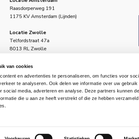
Locatie Amsterdam
Raasdorperweg 191
1175 KV Amsterdam (Lijnden)
Locatie Zwolle
Telfordstraat 47a
8013 RL Zwolle
BIC: INGBNL2A
ik van cookies
KvK-nummer: 18130973
ontent en advertenties te personaliseren, om functies voor soci
ING–IBAN: NL34 INGB 0650 4985 77
erkeer te analyseren. Ook delen we informatie over uw gebruik
or social media, adverteren en analyse. Deze partners kunnen 
ormatie die u aan ze heeft verstrekt of die ze hebben verzameld
es.
© 2026 VCS. Alle rechten voorbehouden.
id
│
Algemene voorwaarden
│
Cookiebeleid
│
Onderhoud 
Voorkeuren
Statistieken
Market