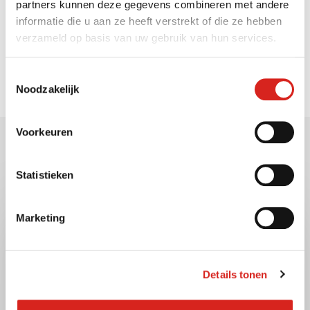
Zoeken op de website
partners kunnen deze gegevens combineren met andere
informatie die u aan ze heeft verstrekt of die ze hebben
verzameld op basis van uw gebruik van hun services.
Toestemmingsselectie
Noodzakelijk
Voorkeuren
Gerelateerde berichten
Statistieken
Marketing
Details tonen