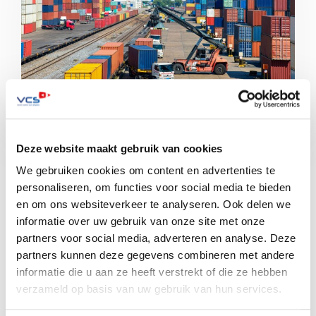
Deze website maakt gebruik van cookies
Nederland heeft traditioneel een leidende positie in de
We gebruiken cookies om content en advertenties te
transport- en logistieke sector, waardoor deze sector
personaliseren, om functies voor social media te bieden
een belangrijke bijdrage levert aan […]
en om ons websiteverkeer te analyseren. Ook delen we
informatie over uw gebruik van onze site met onze
Lees meer
partners voor social media, adverteren en analyse. Deze
partners kunnen deze gegevens combineren met andere
informatie die u aan ze heeft verstrekt of die ze hebben
verzameld op basis van uw gebruik van hun services.
CameraToezicht