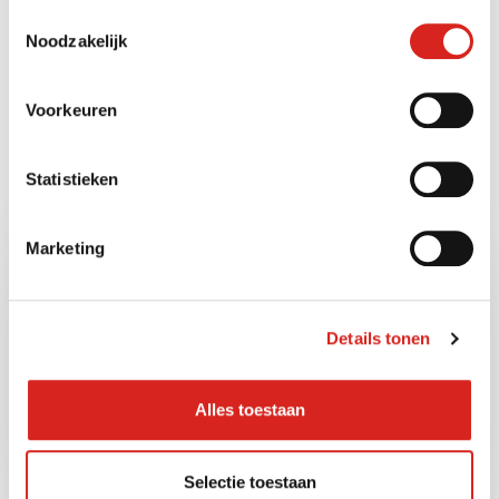
waarborgt veiligheid
Toestemmingsselectie
Noodzakelijk
havens
Voorkeuren
8 april 2025
Private ruimte
,
Publieke ruimte
Statistieken
No comments yet
Marketing
Details tonen
Alles toestaan
Selectie toestaan