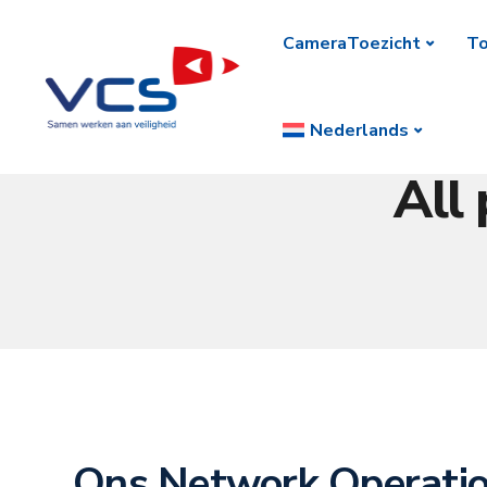
CameraToezicht
To
Nederlands
All
Ons Network Operatio