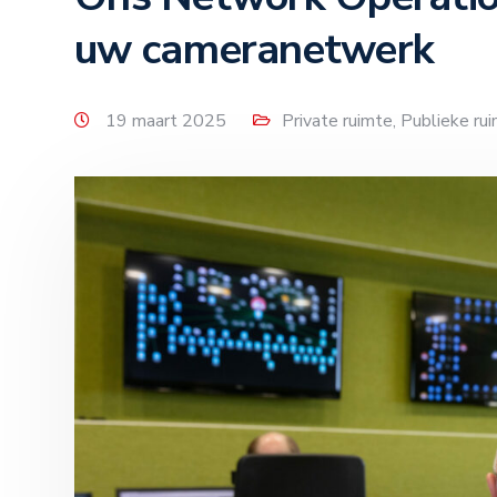
uw cameranetwerk
19 maart 2025
Private ruimte
,
Publieke ru