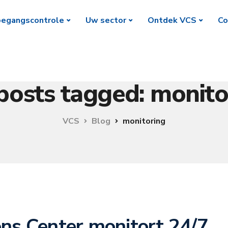
egangscontrole
Uw sector
Ontdek VCS
Co
 posts tagged: monito
VCS
Blog
monitoring
ns Center monitort 24/7