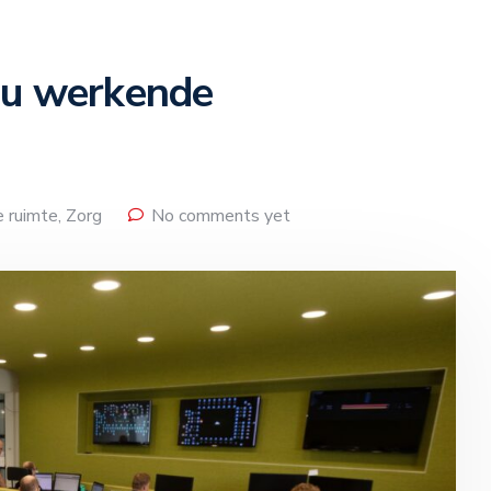
nu werkende
e ruimte
,
Zorg
No comments yet