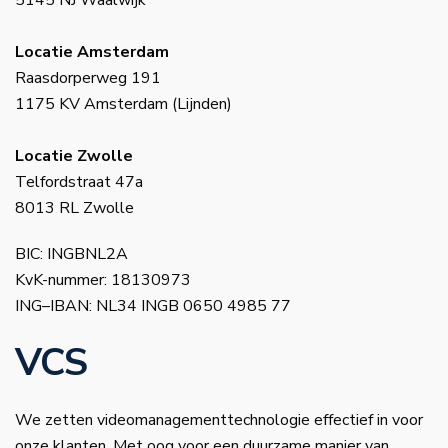
Locatie Amsterdam
Raasdorperweg 191
1175 KV Amsterdam (Lijnden)
Locatie Zwolle
Telfordstraat 47a
8013 RL Zwolle
BIC: INGBNL2A
KvK-nummer: 18130973
ING–IBAN: NL34 INGB 0650 4985 77
VCS
We zetten videomanagementtechnologie effectief in voor
onze klanten. Met oog voor een duurzame manier van