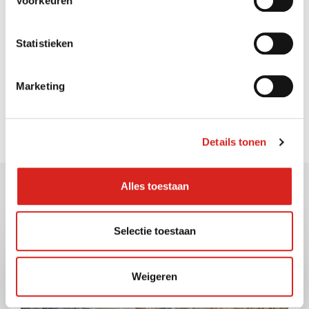
Voorkeuren
Statistieken
Zoeken op de website
Marketing
Details tonen
Alles toestaan
Gerelateerde berichten
Selectie toestaan
Weigeren