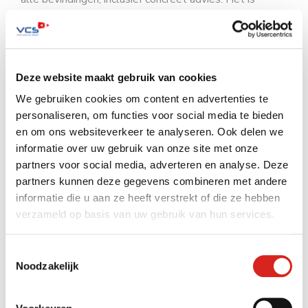
mogelijk om systemen periodiek te laten scannen. Zo
bent u ervan verzekerd dat de cybersecurity altijd up-
to-date is. Want het aanvallandschap verandert
continu.
Deze website maakt gebruik van cookies
We gebruiken cookies om content en advertenties te
Geïnteresseerd?
personaliseren, om functies voor social media te bieden
en om ons websiteverkeer te analyseren. Ook delen we
Wilt u meer weten over de kansen voor uw
informatie over uw gebruik van onze site met onze
organisatie? Lees de
FAQ over cybersecurity
. Of neem
partners voor social media, adverteren en analyse. Deze
contact op met Carel ten Horn via
e-mail
of bel
0416
partners kunnen deze gegevens combineren met andere
54 10 10
.
informatie die u aan ze heeft verstrekt of die ze hebben
verzameld op basis van uw gebruik van hun services.
cybersecurity
ethische hacker
pentest
Toestemmingsselectie
Noodzakelijk
veiligheid