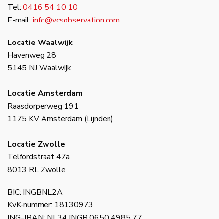
Tel:
0416 54 10 10
E-mail:
info@vcsobservation.com
Locatie Waalwijk
Havenweg 28
5145 NJ Waalwijk
Locatie Amsterdam
Raasdorperweg 191
1175 KV Amsterdam (Lijnden)
Locatie Zwolle
Telfordstraat 47a
8013 RL Zwolle
BIC: INGBNL2A
KvK-nummer: 18130973
ING–IBAN: NL34 INGB 0650 4985 77