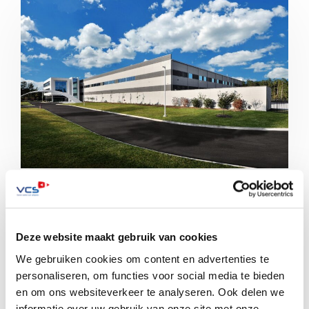
Bedrijventerreinen zijn vaak slachtoffer van (verborgen)
criminaliteit. Dit komt omdat er weinig toezicht is. Het
Deze website maakt gebruik van cookies
is een voedingsbodem voor criminele […]
We gebruiken cookies om content en advertenties te
Lees meer
personaliseren, om functies voor social media te bieden
en om ons websiteverkeer te analyseren. Ook delen we
informatie over uw gebruik van onze site met onze