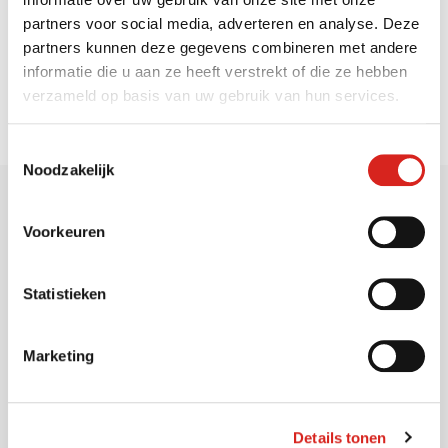
partners voor social media, adverteren en analyse. Deze
Zoeken op de website
partners kunnen deze gegevens combineren met andere
informatie die u aan ze heeft verstrekt of die ze hebben
verzameld op basis van uw gebruik van hun services.
Toestemmingsselectie
Noodzakelijk
Voorkeuren
Sectoren
Statistieken
Marketing
Gemeenten
Vervoersbedrijven
Onderwijs
Details tonen
Industrie