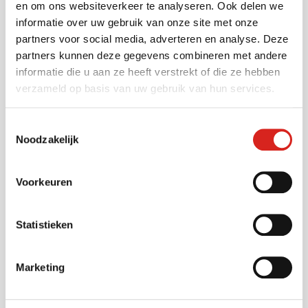
en om ons websiteverkeer te analyseren. Ook delen we
informatie over uw gebruik van onze site met onze
Sectors
partners voor social media, adverteren en analyse. Deze
partners kunnen deze gegevens combineren met andere
informatie die u aan ze heeft verstrekt of die ze hebben
Municipalities
verzameld op basis van uw gebruik van hun services.
Public transport
Industry
Toestemmingsselectie
Noodzakelijk
Industry
Industry
Museums
Voorkeuren
Construction
Infrastructure
Statistieken
Healthcare
(Air)ports
Marketing
Business parks
Industry