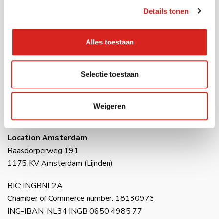
Details tonen
Contact
Alles toestaan
Tel:
0416 54 10 10
Email:
info@vcsobservation.com
Selectie toestaan
Location Waalwijk
Havenweg 28
Weigeren
5145 NJ Waalwijk
Location Amsterdam
Raasdorperweg 191
1175 KV Amsterdam (Lijnden)
BIC: INGBNL2A
Chamber of Commerce number: 18130973
ING–IBAN: NL34 INGB 0650 4985 77