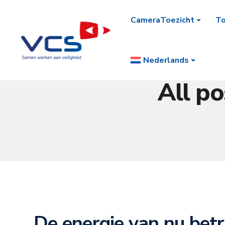
CameraToezicht
To
Nederlands
All po
De energie van nu bet