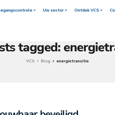
egangscontrole
Uw sector
Ontdek VCS
Co
sts tagged: energietr
VCS
Blog
energietransitie
rouwbaar beveiligd