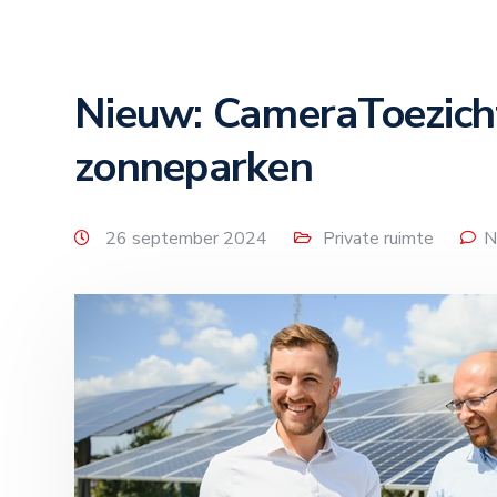
Nieuw: CameraToezicht
zonneparken
26 september 2024
Private ruimte
N