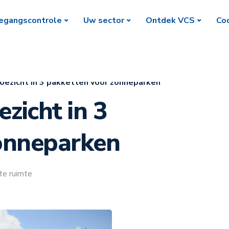
egangscontrole
Uw sector
Ontdek VCS
Coc
ezicht in 3 pakketten voor zonneparken
zicht in 3
onneparken
te ruimte