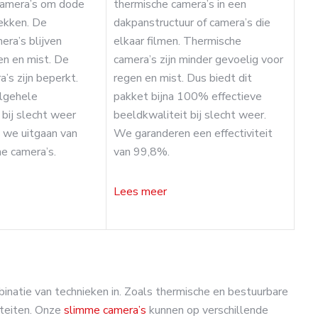
camera’s om dode
thermische camera’s in een
ekken. De
dakpanstructuur of camera’s die
era’s blijven
elkaar filmen. Thermische
gen en mist. De
camera’s zijn minder gevoelig voor
’s zijn beperkt.
regen en mist. Dus biedt dit
algehele
pakket bijna 100% effectieve
 bij slecht weer
beeldkwaliteit bij slecht weer.
 we uitgaan van
We garanderen een effectiviteit
e camera’s.
van 99,8%.
Lees meer
atie van technieken in. Zoals thermische en bestuurbare
iteiten. Onze
slimme camera’s
kunnen op verschillende