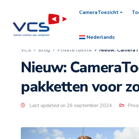
CameraToezicht
To
Nederlands
VCS
Blog
Private ruimte
Nieuw: CameraTo
Nieuw: CameraToe
pakketten voor z
Last updated on 26 september 2024
Priva