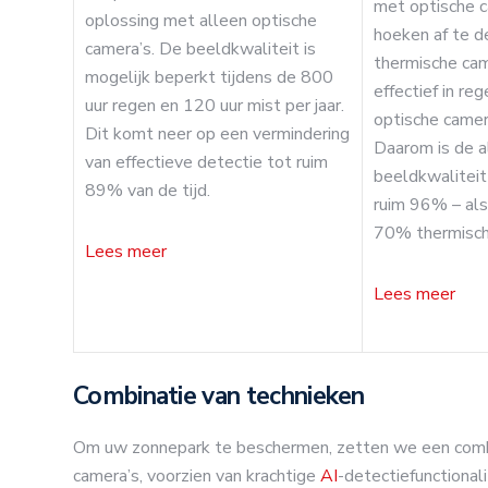
met optische 
oplossing met alleen optische
hoeken af te d
camera’s. De beeldkwaliteit is
thermische cam
mogelijk beperkt tijdens de 800
effectief in re
uur regen en 120 uur mist per jaar.
optische camera
Dit komt neer op een vermindering
Daarom is de 
van effectieve detectie tot ruim
beeldkwaliteit
89% van de tijd.
ruim 96% – als
70% thermisch
Lees meer
Lees meer
Combinatie van technieken
Om uw zonnepark te beschermen, zetten we een combin
camera’s, voorzien van krachtige
AI
-detectiefunctional