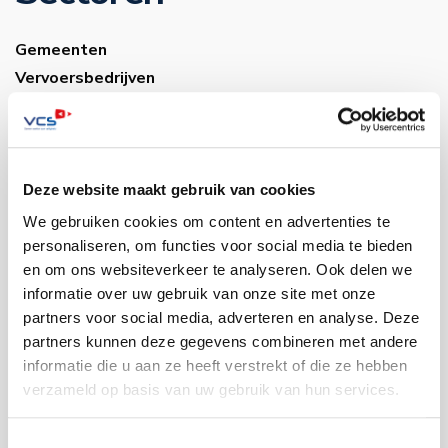
Gemeenten
Vervoersbedrijven
Onderwijs
Industrie
Warehousing
Musea
Deze website maakt gebruik van cookies
Bouwsector
We gebruiken cookies om content en advertenties te
Infra
personaliseren, om functies voor social media te bieden
en om ons websiteverkeer te analyseren. Ook delen we
Zorg
informatie over uw gebruik van onze site met onze
Luchthavens
partners voor social media, adverteren en analyse. Deze
Bedrijventerreinen
partners kunnen deze gegevens combineren met andere
Industrie
informatie die u aan ze heeft verstrekt of die ze hebben
verzameld op basis van uw gebruik van hun services.
Contact
Toestemmingsselectie