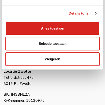
Tel:
0416 54 10 10
E-mail:
info@vcsobservation.com
Details tonen
Locatie Waalwijk
Havenweg 28
Alles toestaan
5145 NJ Waalwijk
Selectie toestaan
Locatie Amsterdam
Raasdorperweg 191
1175 KV Amsterdam (Lijnden)
Weigeren
Locatie Zwolle
Telfordstraat 47a
8013 RL Zwolle
BIC: INGBNL2A
KvK-nummer: 18130973