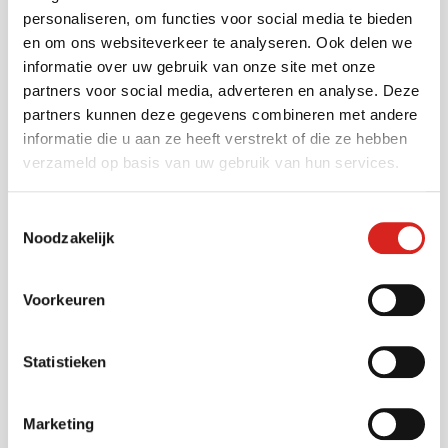
personaliseren, om functies voor social media te bieden
Gemeenten
en om ons websiteverkeer te analyseren. Ook delen we
informatie over uw gebruik van onze site met onze
Vervoersbedrijven
partners voor social media, adverteren en analyse. Deze
Onderwijs
partners kunnen deze gegevens combineren met andere
Industrie
informatie die u aan ze heeft verstrekt of die ze hebben
Warehousing
verzameld op basis van uw gebruik van hun services.
Musea
Bouwsector
Toestemmingsselectie
Noodzakelijk
Infra
Zorg
Luchthavens
Voorkeuren
Bedrijventerreinen
Industrie
Statistieken
Contact
Marketing