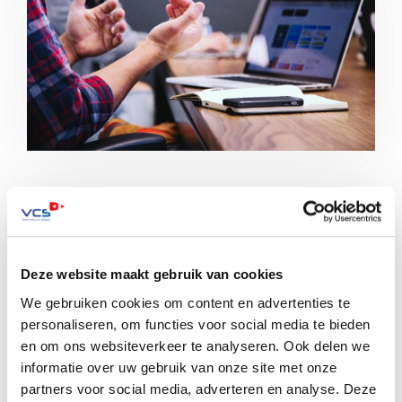
Door Sandor Olivari, adviseur veiligheid en beveiliging
Eerder schreef ik al kort over mijn werkzaamheden en
ervaringen bij VCS als […]
Deze website maakt gebruik van cookies
Lees meer
We gebruiken cookies om content en advertenties te
personaliseren, om functies voor social media te bieden
en om ons websiteverkeer te analyseren. Ook delen we
Zoeken op de website
informatie over uw gebruik van onze site met onze
partners voor social media, adverteren en analyse. Deze