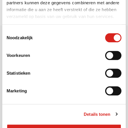
partners kunnen deze gegevens combineren met andere
informatie die u aan ze heeft verstrekt of die ze hebben
verzameld op basis van uw gebruik van hun services.
Toestemmingsselectie
Noodzakelijk
Voorkeuren
Sectoren
Statistieken
Gemeenten
Vervoersbedrijven
Marketing
Onderwijs
Industrie
Warehousing
Details tonen
Musea