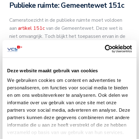
Publieke ruimte: Gemeentewet 151c
Cameratoezicht in de publieke ruimte moet voldoen
aan
artikel 151c
van de Gemeentewet. Deze wet is
niet omvangrijk. Toch blijkt het toepassen ervan in de
praktijk voor veel gemeenten complex. VCS realiseert
CameraToezicht voor verschillende Nederlandse
gemeenten
en heeft veel ervaring met het toepassen
van deze wet. Wij maken uw cameratoezicht compliant
Deze website maakt gebruik van cookies
en bieden u inzichten. Lees meer over
Gemeentewet
We gebruiken cookies om content en advertenties te
151c
en vraag kosteloos ons
whitepaper
aan.
personaliseren, om functies voor social media te bieden
en om ons websiteverkeer te analyseren. Ook delen we
Kom in contact
informatie over uw gebruik van onze site met onze
partners voor social media, adverteren en analyse. Deze
Vraagt u zich af: hoe passen we de
AVG
toe? VCS kent
partners kunnen deze gegevens combineren met andere
de aandachtsgebieden. We denken met u mee over de
informatie die u aan ze heeft verstrekt of die ze hebben
verzameld op basis van uw gebruik van hun services.
praktische toepasbaarheid van de wet. VCS heeft veel