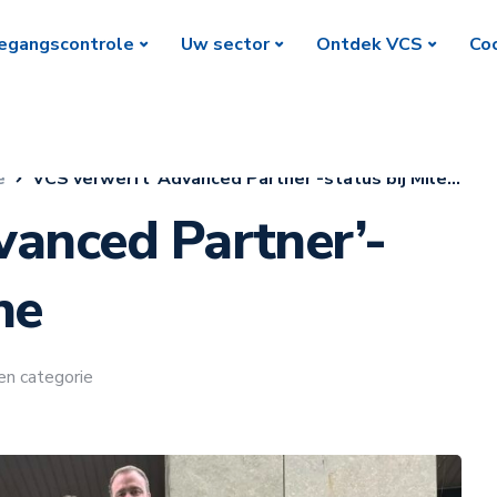
egangscontrole
Uw sector
Ontdek VCS
Coc
e
VCS verwerft ‘Advanced Partner’-status bij Milestone
vanced Partner’-
ne
en categorie