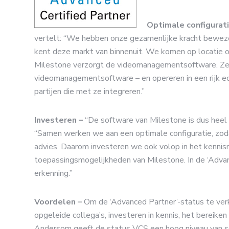
Optimale configurati
vertelt: “We hebben onze gezamenlijke kracht beweze
kent deze markt van binnenuit. We komen op locatie op
Milestone verzorgt de videomanagementsoftware. Ze z
videomanagementsoftware – en opereren in een rijk e
partijen die met ze integreren.”
Investeren –
“De software van Milestone is dus heel s
“Samen werken we aan een optimale configuratie, zod
advies. Daarom investeren we ook volop in het kennisn
toepassingsmogelijkheden van Milestone. In de ‘Advan
erkenning.”
Voordelen –
Om de ‘Advanced Partner’-status te verkri
opgeleide collega’s, investeren in kennis, het bereik
Andersom geeft de status VCS een hoog niveau van ser