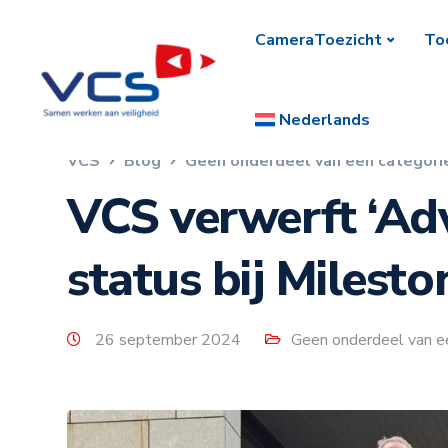
CameraToezicht
To
Nederlands
VCS
Blog
Geen onderdeel van een categori
VCS verwerft ‘Ad
status bij Milesto
26 september 2024
Geen onderdeel van e