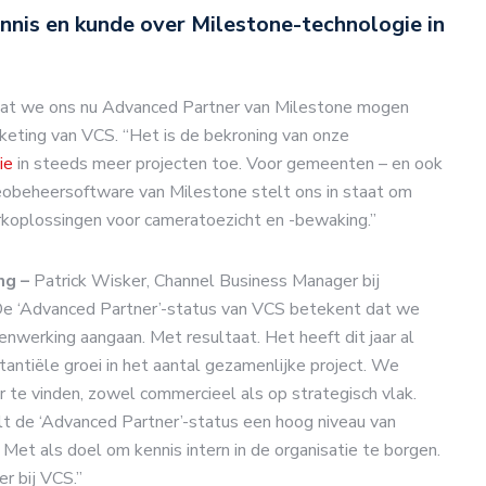
ennis en kunde over Milestone-technologie in
at we ons nu Advanced Partner van Milestone mogen
keting van VCS. “Het is de bekroning van onze
ie
in steeds meer projecten toe. Voor gemeenten – en ook
obeheersoftware van Milestone stelt ons in staat om
koplossingen voor cameratoezicht en -bewaking.”
ng –
Patrick Wisker, Channel Business Manager bij
e ‘Advanced Partner’-status van VCS betekent dat we
nwerking aangaan. Met resultaat. Het heeft dit jaar al
antiële groei in het aantal gezamenlijke project. We
 te vinden, zowel commercieel als op strategisch vlak.
t de ‘Advanced Partner’-status een hoog niveau van
g. Met als doel om kennis intern in de organisatie te borgen.
er bij VCS.”