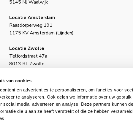
5145 NJ Waalwijk
Locatie Amsterdam
Raasdorperweg 191
1175 KV Amsterdam (Lijnden)
Locatie Zwolle
Telfordstraat 47a
8013 RL Zwolle
BIC: INGBNL2A
ik van cookies
KvK-nummer: 18130973
ontent en advertenties te personaliseren, om functies voor soci
ING–IBAN: NL34 INGB 0650 4985 77
erkeer te analyseren. Ook delen we informatie over uw gebruik
or social media, adverteren en analyse. Deze partners kunnen 
ormatie die u aan ze heeft verstrekt of die ze hebben verzameld
es.