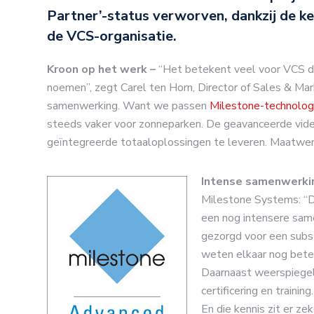
Partner’-status verworven, dankzij de k
de VCS-organisatie.
Kroon op het werk –
“Het betekent veel voor VCS d
noemen”, zegt Carel ten Horn, Director of Sales & Mar
samenwerking. Want we passen
Milestone-technolog
steeds vaker voor zonneparken. De geavanceerde vide
geïntegreerde totaaloplossingen te leveren. Maatwer
Intense samenwerki
Milestone Systems: “D
een nog intensere same
gezorgd voor een subst
weten elkaar nog beter
Daarnaast weerspiegel
certificering en trainin
En die kennis zit er zek