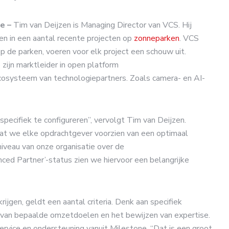
e –
Tim van Deijzen is Managing Director van VCS. Hij
n in een aantal recente projecten op
zonneparken
. VCS
 de parken, voeren voor elk project een schouw uit.
ijn marktleider in open platform
cosysteem van technologiepartners. Zoals camera- en AI-
pecifiek te configureren”, vervolgt Tim van Deijzen.
at we elke opdrachtgever voorzien van een optimaal
iveau van onze organisatie over de
ced Partner’-status zien we hiervoor een belangrijke
jgen, geldt een aantal criteria. Denk aan specifiek
en van bepaalde omzetdoelen en het bewijzen van expertise.
vice en ondersteuning vanuit Milestone. “Dat is een groot