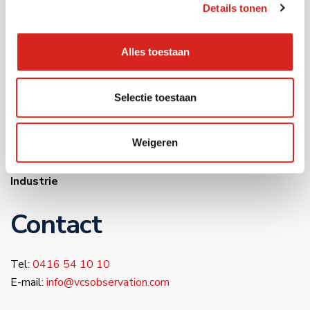
Onderwijs
Details tonen
Industrie
Warehousing
Alles toestaan
Musea
Bouwsector
Selectie toestaan
Infra
Zorg
Luchthavens
Weigeren
Bedrijventerreinen
Industrie
Contact
Tel:
0416 54 10 10
E-mail:
info@vcsobservation.com