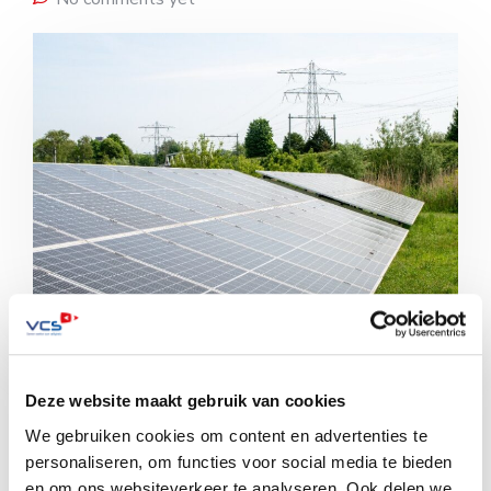
Analisten van Citigroup voorspellen dat de koperprijs
Deze website maakt gebruik van cookies
de komende twee jaar enorm stijgt. Maar liefst richting
15.000 dollar per metrische […]
We gebruiken cookies om content en advertenties te
personaliseren, om functies voor social media te bieden
Lees meer
en om ons websiteverkeer te analyseren. Ook delen we