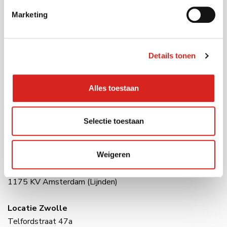
Industrie
Marketing
Contact
Details tonen
Tel:
0416 54 10 10
E-mail:
info@vcsobservation.com
Alles toestaan
Locatie Waalwijk
Havenweg 28
Selectie toestaan
5145 NJ Waalwijk
Weigeren
Locatie Amsterdam
Raasdorperweg 191
1175 KV Amsterdam (Lijnden)
Locatie Zwolle
Telfordstraat 47a