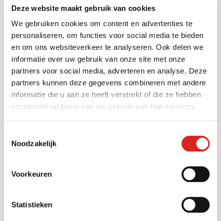
Deze website maakt gebruik van cookies
We gebruiken cookies om content en advertenties te
personaliseren, om functies voor social media te bieden
Sectoren
en om ons websiteverkeer te analyseren. Ook delen we
informatie over uw gebruik van onze site met onze
partners voor social media, adverteren en analyse. Deze
Gemeenten
partners kunnen deze gegevens combineren met andere
Vervoersbedrijven
informatie die u aan ze heeft verstrekt of die ze hebben
Onderwijs
verzameld op basis van uw gebruik van hun services.
Industrie
Warehousing
Toestemmingsselectie
Musea
Noodzakelijk
Bouwsector
Infra
Voorkeuren
Zorg
Luchthavens
Statistieken
Bedrijventerreinen