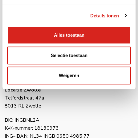
Tel:
0416 54 10 10
E-mail:
info@vcsobservation.com
Details tonen
Locatie Waalwijk
Havenweg 28
Alles toestaan
5145 NJ Waalwijk
Selectie toestaan
Locatie Amsterdam
Raasdorperweg 191
1175 KV Amsterdam (Lijnden)
Weigeren
Locatie Zwolle
Telfordstraat 47a
8013 RL Zwolle
BIC: INGBNL2A
KvK-nummer: 18130973
ING–IBAN: NL34 INGB 0650 4985 77