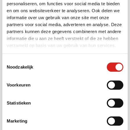
personaliseren, om functies voor social media te bieden
Gemeenten
en om ons websiteverkeer te analyseren. Ook delen we
Vervoersbedrijven
informatie over uw gebruik van onze site met onze
partners voor social media, adverteren en analyse. Deze
Onderwijs
partners kunnen deze gegevens combineren met andere
Industrie
informatie die u aan ze heeft verstrekt of die ze hebben
Warehousing
verzameld op basis van uw gebruik van hun services.
Musea
Bouwsector
Toestemmingsselectie
Infra
Noodzakelijk
Zorg
Luchthavens
Voorkeuren
Bedrijventerreinen
Industrie
Statistieken
Contact
Marketing