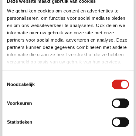
Deze website maakt gebruik van cookies
We gebruiken cookies om content en advertenties te
Sectoren
personaliseren, om functies voor social media te bieden
en om ons websiteverkeer te analyseren. Ook delen we
informatie over uw gebruik van onze site met onze
Gemeenten
partners voor social media, adverteren en analyse. Deze
Vervoersbedrijven
partners kunnen deze gegevens combineren met andere
Onderwijs
informatie die u aan ze heeft verstrekt of die ze hebben
verzameld op basis van uw gebruik van hun services.
Industrie
Warehousing
Toestemmingsselectie
Musea
Noodzakelijk
Bouwsector
Infra
Voorkeuren
Zorg
Luchthavens
Statistieken
Bedrijventerreinen
Industrie