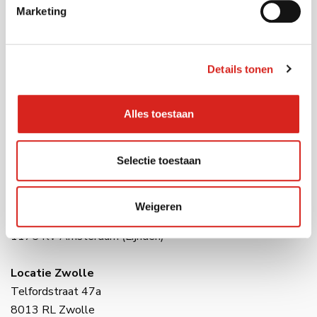
Marketing
Contact
Details tonen
Tel:
0416 54 10 10
E-mail:
info@vcsobservation.com
Alles toestaan
Locatie Waalwijk
Havenweg 28
Selectie toestaan
5145 NJ Waalwijk
Locatie Amsterdam
Weigeren
Raasdorperweg 191
1175 KV Amsterdam (Lijnden)
Locatie Zwolle
Telfordstraat 47a
8013 RL Zwolle