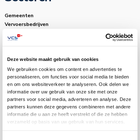
Gemeenten
Vervoersbedrijven
Onderwijs
Industrie
Warehousing
Musea
Deze website maakt gebruik van cookies
Bouwsector
We gebruiken cookies om content en advertenties te
Infra
personaliseren, om functies voor social media te bieden
en om ons websiteverkeer te analyseren. Ook delen we
Zorg
informatie over uw gebruik van onze site met onze
Luchthavens
partners voor social media, adverteren en analyse. Deze
Bedrijventerreinen
partners kunnen deze gegevens combineren met andere
Industrie
informatie die u aan ze heeft verstrekt of die ze hebben
verzameld op basis van uw gebruik van hun services.
Contact
Toestemmingsselectie