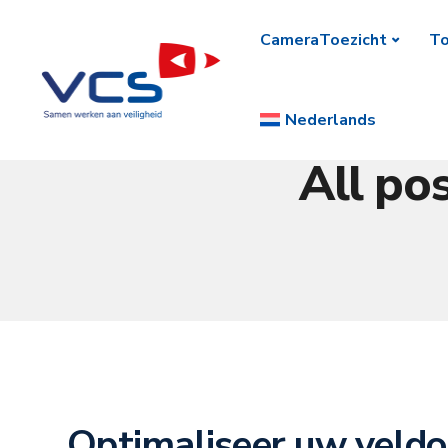
CameraToezicht
To
Nederlands
All po
Optimaliseer uw veld