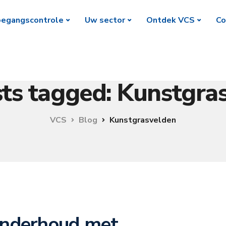
egangscontrole
Uw sector
Ontdek VCS
Co
sts tagged: Kunstgra
VCS
Blog
Kunstgrasvelden
onderhoud met