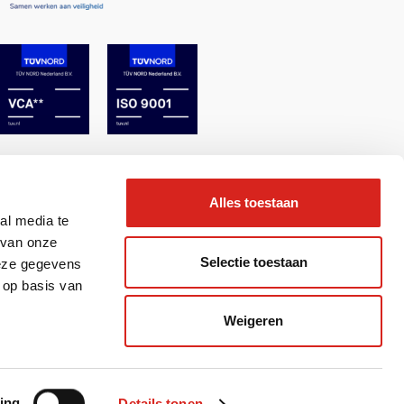
Alles toestaan
al media te
 van onze
Selectie toestaan
deze gegevens
 op basis van
Weigeren
& Realisatie 2BeFresh
ing
Details tonen