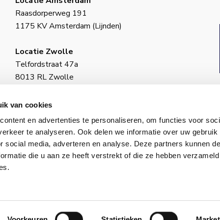
Locatie Amsterdam
Raasdorperweg 191
1175 KV Amsterdam (Lijnden)
Locatie Zwolle
Telfordstraat 47a
8013 RL Zwolle
BIC: INGBNL2A
ik van cookies
KvK-nummer: 18130973
ontent en advertenties te personaliseren, om functies voor soci
ING–IBAN: NL34 INGB 0650 4985 77
erkeer te analyseren. Ook delen we informatie over uw gebruik
or social media, adverteren en analyse. Deze partners kunnen 
ormatie die u aan ze heeft verstrekt of die ze hebben verzameld
es.
© 2026 VCS. Alle rechten voorbehouden.
id
│
Algemene voorwaarden
│
Cookiebeleid
│
Onderhoud 
Voorkeuren
Statistieken
Market