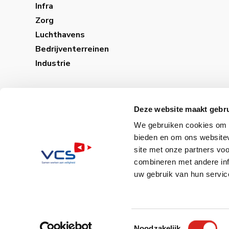
Infra
Zorg
Luchthavens
Bedrijventerreinen
Industrie
Deze website maakt gebru
We gebruiken cookies om c
bieden en om ons websitev
site met onze partners vo
combineren met andere inf
uw gebruik van hun servic
Sitemap│
Privacybele
Toestemmingsselectie
Noodzakelijk