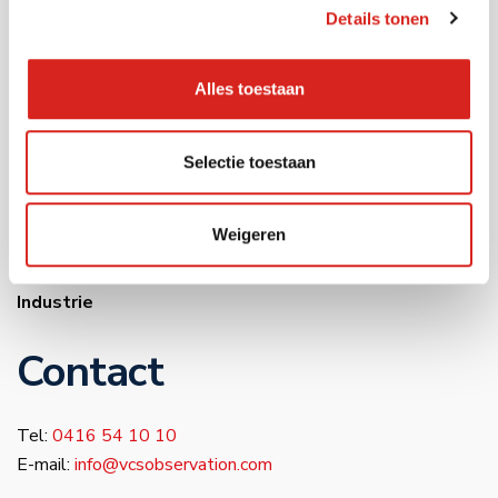
Details tonen
Onderwijs
Industrie
Warehousing
Alles toestaan
Musea
Bouwsector
Selectie toestaan
Infra
Zorg
Weigeren
Luchthavens
Bedrijventerreinen
Industrie
Contact
Tel:
0416 54 10 10
E-mail:
info@vcsobservation.com