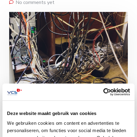
No comments yet
Snoerenspaghetti in de meldkamer: het is helaas een
Deze website maakt gebruik van cookies
bekend plaatje. In de praktijk hebben veel
We gebruiken cookies om content en advertenties te
bewakingsdiensten te maken met een […]
personaliseren, om functies voor social media te bieden