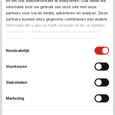
en om ons websiteverkeer te analyseren. Ook delen we
Lees meer
informatie over uw gebruik van onze site met onze
partners voor social media, adverteren en analyse. Deze
partners kunnen deze gegevens combineren met andere
Zoeken op de website
informatie die u aan ze heeft verstrekt of die ze hebben
verzameld op basis van uw gebruik van hun services.
Toestemmingsselectie
Noodzakelijk
Voorkeuren
Statistieken
Sectoren
Marketing
Gemeenten
Vervoersbedrijven