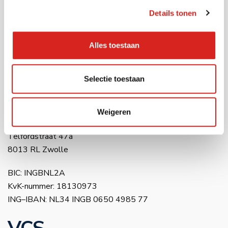
Details tonen
Locatie Waalwijk
Havenweg 28
5145 NJ Waalwijk
Alles toestaan
Locatie Amsterdam
Selectie toestaan
Raasdorperweg 191
1175 KV Amsterdam (Lijnden)
Weigeren
Locatie Zwolle
Telfordstraat 47a
8013 RL Zwolle
BIC: INGBNL2A
KvK-nummer: 18130973
ING–IBAN: NL34 INGB 0650 4985 77