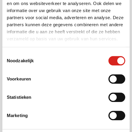
Vervoersbedrijven
en om ons websiteverkeer te analyseren. Ook delen we
Onderwijs
informatie over uw gebruik van onze site met onze
partners voor social media, adverteren en analyse. Deze
Industrie
partners kunnen deze gegevens combineren met andere
Warehousing
informatie die u aan ze heeft verstrekt of die ze hebben
Musea
verzameld op basis van uw gebruik van hun services.
Bouwsector
Infra
Toestemmingsselectie
Zorg
Noodzakelijk
Luchthavens
Bedrijventerreinen
Voorkeuren
Industrie
Statistieken
Contact
Marketing
Tel:
0416 54 10 10
E-mail:
info@vcsobservation.com