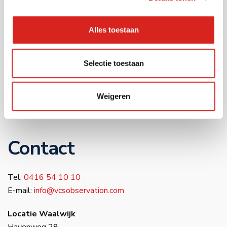
Industrie
Warehousing
Alles toestaan
Musea
Bouwsector
Infra
Selectie toestaan
Zorg
Luchthavens
Weigeren
Bedrijventerreinen
Industrie
Contact
Tel:
0416 54 10 10
E-mail:
info@vcsobservation.com
Locatie Waalwijk
Havenweg 28