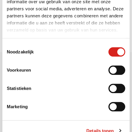
informatie over uw gebruik van onze site met onze
partners voor social media, adverteren en analyse. Deze
Zoeken op de website
partners kunnen deze gegevens combineren met andere
informatie die u aan ze heeft verstrekt of die ze hebben
verzameld op basis van uw gebruik van hun services.
Toestemmingsselectie
Noodzakelijk
Voorkeuren
Sectoren
Statistieken
Marketing
Gemeenten
Vervoersbedrijven
Onderwijs
Details tonen