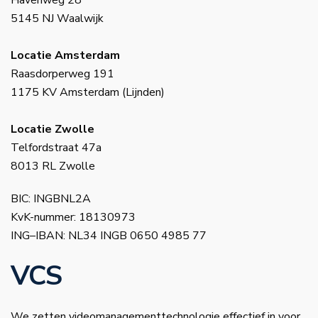
5145 NJ Waalwijk
Locatie Amsterdam
Raasdorperweg 191
1175 KV Amsterdam (Lijnden)
Locatie Zwolle
Telfordstraat 47a
8013 RL Zwolle
BIC: INGBNL2A
KvK-nummer: 18130973
ING–IBAN: NL34 INGB 0650 4985 77
VCS
We zetten videomanagementtechnologie effectief in voor