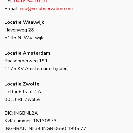
Tel:
0416 54 10 10
E-mail:
info@vcsobservation.com
Locatie Waalwijk
Havenweg 28
5145 NJ Waalwijk
Locatie Amsterdam
Raasdorperweg 191
1175 KV Amsterdam (Lijnden)
Locatie Zwolle
Telfordstraat 47a
8013 RL Zwolle
BIC: INGBNL2A
KvK-nummer: 18130973
ING–IBAN: NL34 INGB 0650 4985 77