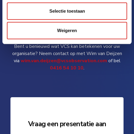
Selectie toestaan
Weigeren
Neem direct contact op
Bent u benieuwd wat VCS kan betekenen voor uw
organisatie? Neem contact op met Wim van Deijzen
via
wim.van.deijzen@vcsobservation.com
of bel
0416 54 10 10
.
Vraag een presentatie aan