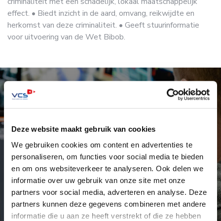
criminaliteit met een schadelijk, lokaal maatschappelijk
effect.
• Biedt inzicht in de aard, omvang, reikwijdte en
herkomst van deze criminaliteit.
• Geeft stuurinformatie
voor uitvoering van de Wet Bibob.
Overzicht een virtueel dashboard
Deze website maakt gebruik van cookies
We gebruiken cookies om content en advertenties te
personaliseren, om functies voor social media te bieden
In het virtuele dashboard InZicht komen alle
en om ons websiteverkeer te analyseren. Ook delen we
databronnen samen:
• De data wordt geaggregeerd,
informatie over uw gebruik van onze site met onze
geanalyseerd, verder verrijkt en gefilterd.
• Net
partners voor social media, adverteren en analyse. Deze
zolang tot u volledig inzicht heeft in uw
partners kunnen deze gegevens combineren met andere
ondermijningsvraagstuk.
• U zet vermoedens van
informatie die u aan ze heeft verstrekt of die ze hebben