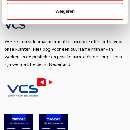
KvK-nummer: 18130973
ING–IBAN: NL34 INGB 0650 4985 77
Weigeren
VCS
We zetten videomanagementtechnologie effectief in voor
onze klanten. Met oog voor een duurzame manier van
werken. In de publieke en private ruimte én de zorg. Hierin
zijn we marktleider in Nederland.