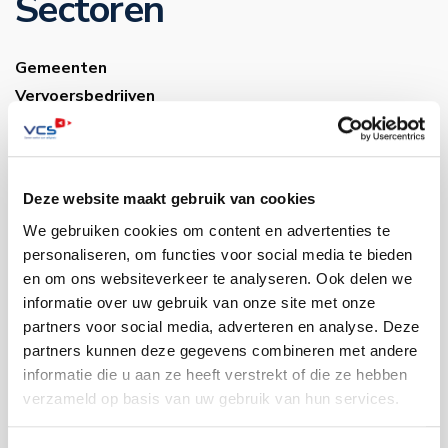
Sectoren
Gemeenten
Vervoersbedrijven
Onderwijs
Industrie
Warehousing
Deze website maakt gebruik van cookies
Musea
We gebruiken cookies om content en advertenties te
Bouwsector
personaliseren, om functies voor social media te bieden
Infra
en om ons websiteverkeer te analyseren. Ook delen we
Zorg
informatie over uw gebruik van onze site met onze
Luchthavens
partners voor social media, adverteren en analyse. Deze
Bedrijventerreinen
partners kunnen deze gegevens combineren met andere
Industrie
informatie die u aan ze heeft verstrekt of die ze hebben
verzameld op basis van uw gebruik van hun services.
Contact