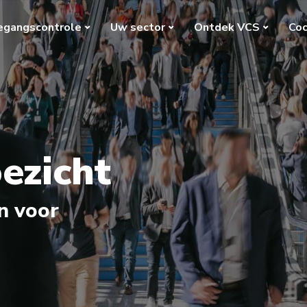
egangscontrole
Uw sector
Ontdek VCS
Coc
ezicht
n voor