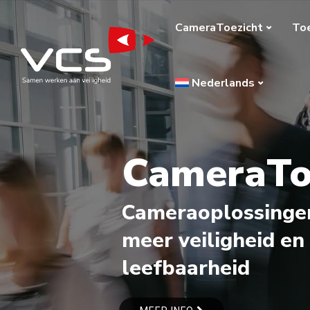
CameraToezicht
To
Nederlands
CameraTo
Cameraoplossinge
meer veiligheid en
leefbaarheid