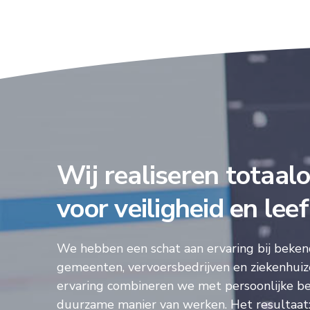
Wij realiseren totaal
voor veiligheid en lee
We hebben een schat aan ervaring bij bekend
gemeenten, vervoersbedrijven en ziekenhuiz
ervaring combineren we met persoonlijke b
duurzame manier van werken. Het resultaat: