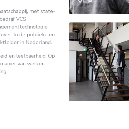
aatschappij, met state-
ebedrijf VCS
agementtechnologie
rover. In de publieke en
rktleider in Nederland.
heid en leefbaarheid. Op
manier van werken.
ng.