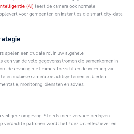
 intelligentie (AI)
leert de camera ook normale
plevert voor gemeenten en instanties die smart city-data
rategie
spelen een cruciale rol in uw algehele
hts een van de vele gegevensstromen die samenkomen in
reide ervaring met cameratoezicht en de inrichting van
te en mobiele cameratoezichtsystemen en bieden
mentatie, monitoring, diensten en advies.
n veiligere omgeving. Steeds meer vervoersbedrijven
 op verdachte patronen wordt het toezicht effectiever en