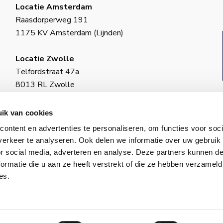
Locatie Amsterdam
Raasdorperweg 191
1175 KV Amsterdam (Lijnden)
Locatie Zwolle
Telfordstraat 47a
8013 RL Zwolle
BIC: INGBNL2A
ik van cookies
KvK-nummer: 18130973
ontent en advertenties te personaliseren, om functies voor soci
ING–IBAN: NL34 INGB 0650 4985 77
erkeer te analyseren. Ook delen we informatie over uw gebruik
or social media, adverteren en analyse. Deze partners kunnen 
ormatie die u aan ze heeft verstrekt of die ze hebben verzameld
es.
© 2026 VCS. Alle rechten voorbehouden.
id
│
Algemene voorwaarden
│
Cookiebeleid
│
Onderhoud 