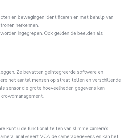
ecten en bewegingen identificeren en met behulp van
patronen herkennen.
ig worden ingegrepen. Ook gelden de beelden als
leggen. Ze bevatten geïntegreerde software en
re het aantal mensen op straat tellen en verschillende
als sensor die grote hoeveelheden gegevens kan
or crowdmanagement.
 kunt u de functionaliteiten van slimme camera’s
e camera, analyseert VCA de cameragegevens en kan het