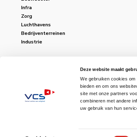
Infra
Zorg
Luchthavens
Bedrijventerreinen
Industrie
Deze website maakt gebru
We gebruiken cookies om c
bieden en om ons websitev
site met onze partners vo
combineren met andere inf
uw gebruik van hun servic
Sitemap│
Privacybele
Toestemmingsselectie