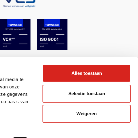
Alles toestaan
al media te
 van onze
Selectie toestaan
deze gegevens
 op basis van
Weigeren
& Realisatie 2BeFresh