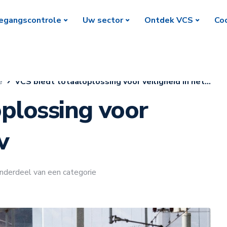
egangscontrole
Uw sector
Ontdek VCS
Coc
e
VCS biedt totaaloplossing voor veiligheid in het ov
oplossing voor
v
nderdeel van een categorie