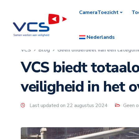
CameraToezicht
To
Nederlands
VCS
Blog
Geen onderdeel van een categori
VCS biedt totaal
veiligheid in het o
Last updated on 22 augustus 2024
Geen o