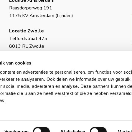
Locatie Amsterdam
Raasdorperweg 191
1175 KV Amsterdam (Lijnden)
Locatie Zwolle
Telfordstraat 47a
8013 RL Zwolle
BIC: INGBNL2A
ik van cookies
KvK-nummer: 18130973
ontent en advertenties te personaliseren, om functies voor soci
ING–IBAN: NL34 INGB 0650 4985 77
erkeer te analyseren. Ook delen we informatie over uw gebruik
or social media, adverteren en analyse. Deze partners kunnen 
ormatie die u aan ze heeft verstrekt of die ze hebben verzameld
es.
© 2026 VCS. Alle rechten voorbehouden.
id
│
Algemene voorwaarden
│
Cookiebeleid
│
Onderhoud 
Voorkeuren
Statistieken
Market