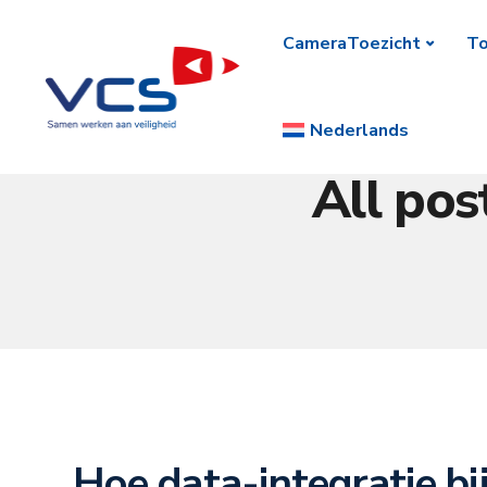
CameraToezicht
To
Nederlands
All pos
Hoe data-integratie bi