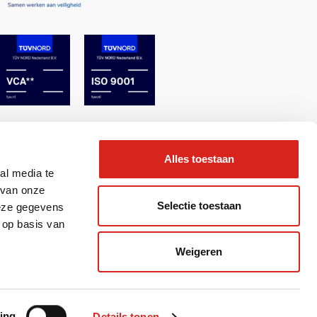
Alles toestaan
al media te
 van onze
Selectie toestaan
deze gegevens
 op basis van
Weigeren
& Realisatie 2BeFresh
ing
Details tonen