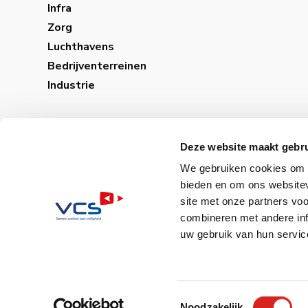
Infra
Zorg
Luchthavens
Bedrijventerreinen
Industrie
Deze website maakt gebru
We gebruiken cookies om c
bieden en om ons websitev
site met onze partners vo
combineren met andere inf
uw gebruik van hun servic
Sitemap│
Privacybele
Toestemmingsselectie
Noodzakelijk