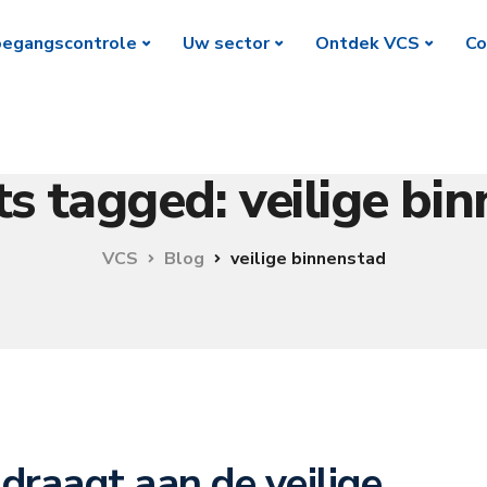
egangscontrole
Uw sector
Ontdek VCS
Co
ts tagged: veilige bi
VCS
Blog
veilige binnenstad
jdraagt aan de veilige