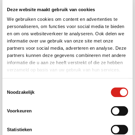
Deze website maakt gebruik van cookies
We gebruiken cookies om content en advertenties te
personaliseren, om functies voor social media te bieden
Sectoren
en om ons websiteverkeer te analyseren. Ook delen we
informatie over uw gebruik van onze site met onze
partners voor social media, adverteren en analyse. Deze
Gemeenten
partners kunnen deze gegevens combineren met andere
informatie die u aan ze heeft verstrekt of die ze hebben
Vervoersbedrijven
verzameld op basis van uw gebruik van hun services.
Onderwijs
Industrie
Toestemmingsselectie
Warehousing
Noodzakelijk
Musea
Bouwsector
Voorkeuren
Infra
Zorg
Statistieken
Luchthavens