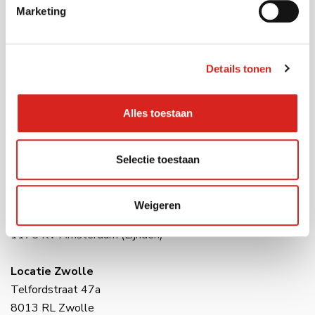
Marketing
Contact
Details tonen
Tel:
0416 54 10 10
E-mail:
info@vcsobservation.com
Alles toestaan
Locatie Waalwijk
Havenweg 28
Selectie toestaan
5145 NJ Waalwijk
Locatie Amsterdam
Weigeren
Raasdorperweg 191
1175 KV Amsterdam (Lijnden)
Locatie Zwolle
Telfordstraat 47a
8013 RL Zwolle