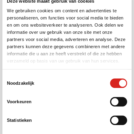
Deze website maakt gebruik van cookies
We gebruiken cookies om content en advertenties te
Sectoren
personaliseren, om functies voor social media te bieden
en om ons websiteverkeer te analyseren. Ook delen we
informatie over uw gebruik van onze site met onze
Gemeenten
partners voor social media, adverteren en analyse. Deze
Vervoersbedrijven
partners kunnen deze gegevens combineren met andere
Onderwijs
informatie die u aan ze heeft verstrekt of die ze hebben
verzameld op basis van uw gebruik van hun services.
Industrie
Warehousing
Toestemmingsselectie
Musea
Noodzakelijk
Bouwsector
Infra
Voorkeuren
Zorg
Luchthavens
Statistieken
Bedrijventerreinen
Industrie