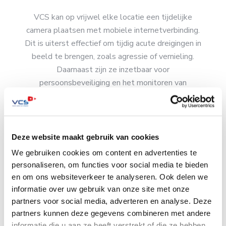
VCS kan op vrijwel elke locatie een tijdelijke
camera plaatsen met mobiele internetverbinding.
Dit is uiterst effectief om tijdig acute dreigingen in
beeld te brengen, zoals agressie of vernieling.
Daarnaast zijn ze inzetbaar voor
persoonsbeveiliging en het monitoren van
risicovolle objecten.
Lees meer
Deze website maakt gebruik van cookies
We gebruiken cookies om content en advertenties te
personaliseren, om functies voor social media te bieden
en om ons websiteverkeer te analyseren. Ook delen we
Opgeleid voor de industrie
informatie over uw gebruik van onze site met onze
Bij VCS zijn zo’n twaalf collega’s speciaal opgeleid
partners voor social media, adverteren en analyse. Deze
partners kunnen deze gegevens combineren met andere
om te werken in de industrie. Zij kennen de
informatie die u aan ze heeft verstrekt of die ze hebben